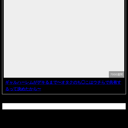
7000週間
ギャルハーレムがデキるまで〜オタクのち◯こはウチらで共有す
るって決めたから〜