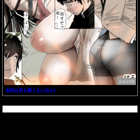
はるはる堂
金田は何も悪くないVol.4