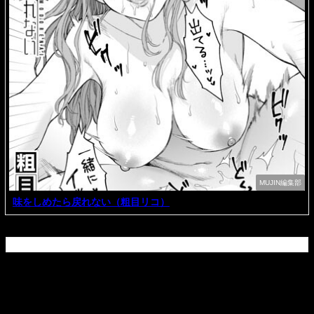
MUJIN編集部
味をしめたら戻れない（粗目リコ）