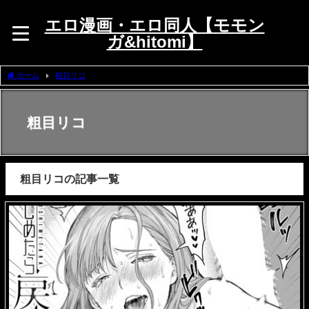
エロ漫画・エロ同人【モモン
ガ&hitomi】
ホーム
粗目リコ
粗目リコ
粗目リコの記事一覧