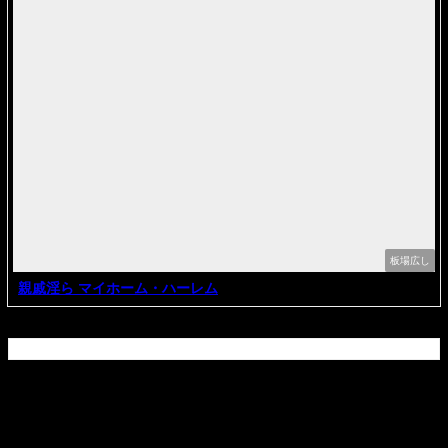
板場広し
親戚淫ら マイホーム・ハーレム