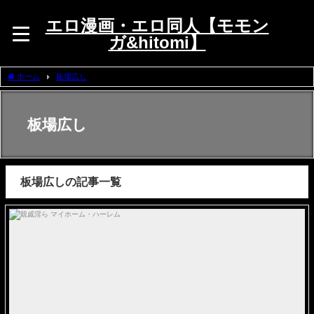
エロ漫画・エロ同人【モモン
ガ&hitomi】
ホーム
板場広し
板場広し
板場広しの記事一覧