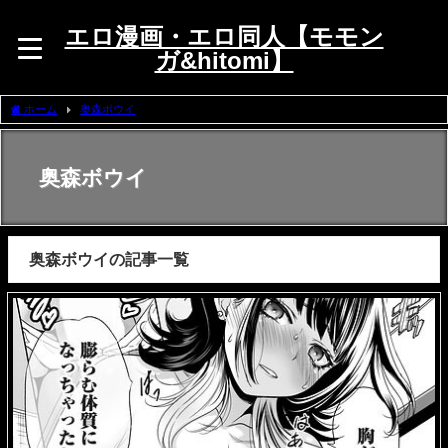
エロ漫画・エロ同人【モモン
ガ&hitomi】
ホーム
奥森ボウイ
奥森ボウイ
奥森ボウイの記事一覧