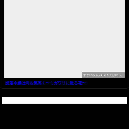
すまいるふぉらんかんぱにぃ。
没落令嬢は尚も気高く〜ミガワリに散る花〜