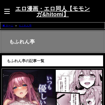
エロ漫画・エロ同人【モモン
ガ&hitomi】
ホーム
もふれん亭
もふれん亭
もふれん亭の記事一覧