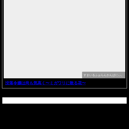
すまいるふぉらんかんぱにぃ。
没落令嬢は尚も気高く〜ミガワリに散る花〜